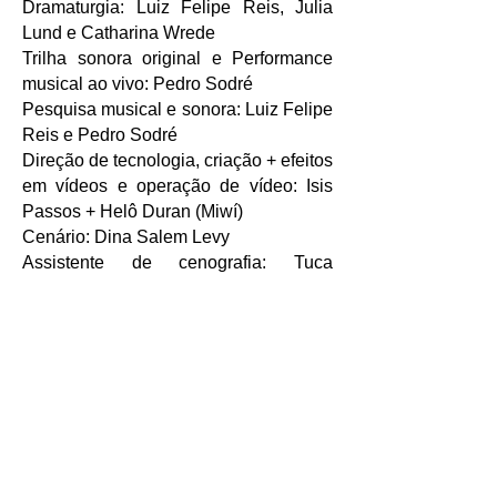
Dramaturgia: Luiz Felipe Reis, Julia
Lund e Catharina Wrede
Trilha sonora original e Performance
musical ao vivo: Pedro Sodré
Pesquisa musical e sonora: Luiz Felipe
Reis e Pedro Sodré
Direção de tecnologia, criação + efeitos
em vídeos e operação de vídeo: Isis
Passos + Helô Duran (Miwí)
Cenário: Dina Salem Levy
Assistente de cenografia: Tuca
Benvenutti
Luz: Alessandro Boschini
Figurino: Thais Delgado
Criação e produção de vídeos, dir.
fotografia e montagem: Dani Wierman
e Mari Cobra com Felipe Ovelha
(operação de câmera em vídeo)
Direção de movimento: Laura Samy
Interlocução artística: Fernanda Bond