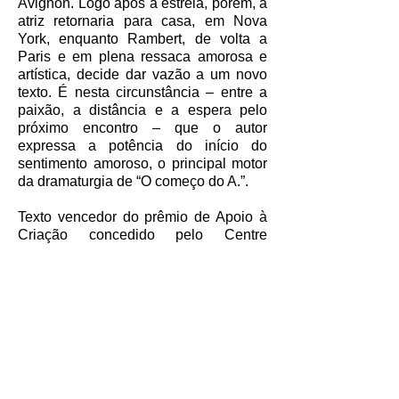
Avignon. Logo após a estreia, porém, a
atriz retornaria para casa, em Nova
York, enquanto Rambert, de volta a
Paris e em plena ressaca amorosa e
artística, decide dar vazão a um novo
texto. É nesta circunstância – entre a
paixão, a distância e a espera pelo
próximo encontro – que o autor
expressa a potência do início do
sentimento amoroso, o principal motor
da dramaturgia de “O começo do A.”.
Texto vencedor do prêmio de Apoio à
Criação concedido pelo Centre
National du Théâtre, em 2004, o
trabalho foi encenado pela primeira vez
em janeiro de 2005, na Comédie
Française, em Paris.
EQUIPE DE CRIAÇÃO
Direção, adaptação e concepção